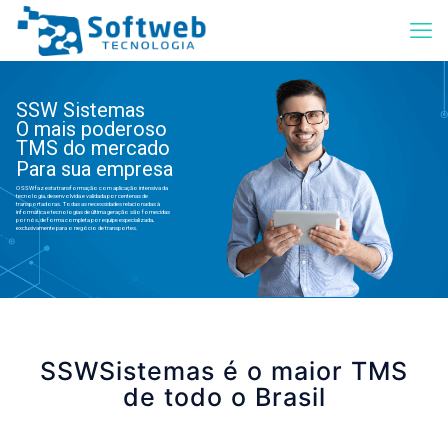
SSW Sistemas
O mais poderoso
TMS do mercado
Para sua empresa
O SSW faz esta transformação com aplicação intensiva da
tecnologia, desenvolvida e validada por centenas de
transportadoras. Todas as necessidades relacionadas à
informática e tecnologias de última geração são fornecidas
por nós, de forma completa por equipe especializada,
exclusivamente para o negócio de transportes.
SSWSistemas é o maior TMS
de todo o Brasil